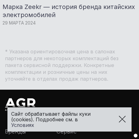
Марка Zeekr — история бренда китайских
электромобилей
29 МАРТА 2024
* Указана ориентировочная цена в салонах
партнеров для некоторых комплектаций без
пакета сервисной поддержки. Конкретные
комплектации и розничные цены на них
уточняйте в отделах продаж партнеров.
Сайт обрабатывает файлы куки
(cookies). Подробнее см. в
Условиях
Бренды
Сервис