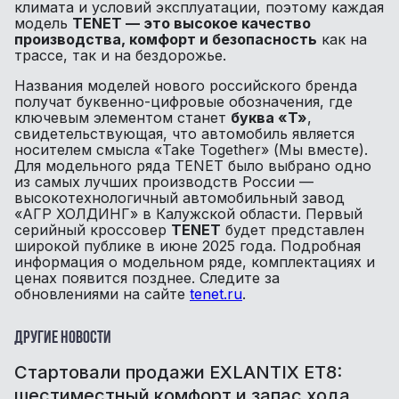
климата и условий эксплуатации, поэтому каждая
модель
TENET — это высокое качество
производства, комфорт и безопасность
как на
трассе, так и на бездорожье.
Названия моделей нового российского бренда
получат буквенно-цифровые обозначения, где
ключевым элементом станет
буква «T»
,
свидетельствующая, что автомобиль является
носителем смысла
«Take Together» (Мы вместе).
Для модельного ряда TENET было выбрано одно
из самых лучших производств России —
высокотехнологичный автомобильный завод
«АГР ХОЛДИНГ» в Калужской области. Первый
серийный кроссовер
TENET
будет представлен
широкой публике в июне 2025 года. Подробная
информация о модельном ряде, комплектациях и
ценах появится позднее. Следите за
обновлениями на сайте
tenet.ru
.
Другие новости
Cтартовали продажи EXLANTIX ET8:
шестиместный комфорт и запас хода