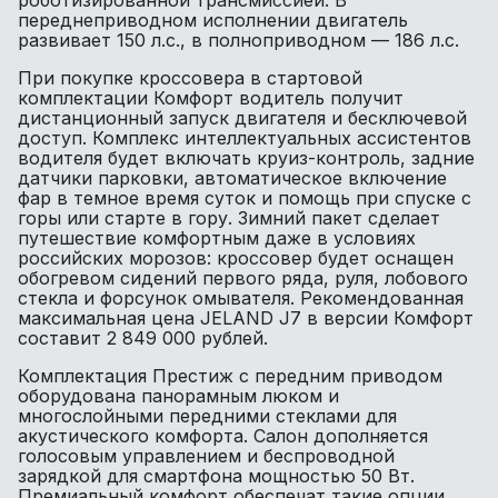
роботизированной трансмиссией. В
переднеприводном исполнении двигатель
развивает 150 л.с., в полноприводном — 186 л.с.
При покупке кроссовера в стартовой
комплектации Комфорт водитель получит
дистанционный запуск двигателя и бесключевой
доступ. Комплекс интеллектуальных ассистентов
водителя будет включать круиз-контроль, задние
датчики парковки, автоматическое включение
фар в темное время суток и помощь при спуске с
горы или старте в гору. Зимний пакет сделает
путешествие комфортным даже в условиях
российских морозов: кроссовер будет оснащен
обогревом сидений первого ряда, руля, лобового
стекла и форсунок омывателя. Рекомендованная
максимальная цена JELAND J7 в версии Комфорт
составит 2 849 000 рублей.
Комплектация Престиж с передним приводом
оборудована панорамным люком и
многослойными передними стеклами для
акустического комфорта. Салон дополняется
голосовым управлением и беспроводной
зарядкой для смартфона мощностью 50 Вт.
Премиальный комфорт обеспечат такие опции,