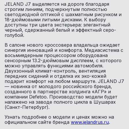
JELAND J7 выделяется на дороге благодаря
строгим линиям, подчеркнутым полностью
светодиодной оптикой с шахматным рисунком и
18-дюймовыми литыми дисками. К выбору
доступны три цвета экстерьера: элегантный
черный, сдержанный белый и эффектный серо-
голубой.
В салоне нового кроссовера владельца ожидает
синергия инноваций и комфорта. Медиасистема с
восьмиядерным процессором оборудована
сенсорным 13.2-дюймовым дисплеем, с которого
можно управлять функциями автомобиля.
Двухзонный климат-контроль, вентиляция
передних сидений и отделка их эко-кожей
подарит комфорт на любом маршруте. JELAND J7
— новинка от молодого российского бренда,
созданного в партнерстве холдинга «АГР» и
компании Defetoo. Производство модели будет
налажено на заводе полного цикла в Шушарах
(Санкт-Петербург).
Узнать подробнее о модели и ценах можно на
официальном сайте бренда
www.jelandrus.ru
.