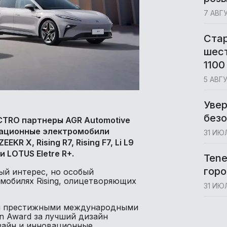
7 АВГ
Cта
шест
1100
5 АВГ
Увер
без
CTRO партнеры AGR Automotive
вационные электромобили
31 ИЮ
KR X, Rising R7, Rising F7, Li L9
 и LOTUS Eletre R+.
Tene
горо
ый интерес, но особый
омобилях Rising, олицетворяющих
31 ИЮ
ый престижными международными
gn Award за лучший дизайн
изайн и инновационные