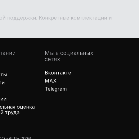
ной поддержки. Конкретные комплектации и
пании
Мы в социальных
сетях
Вконтакте
кты
MAX
ти
Telegram
сии
льная оценка
й труда
ОО «АГР»
2026