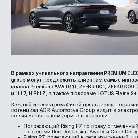
В рамках уникального направления PREMIUM ELE
group могут предложить клиентам самые инно
класса Premium: AVATR 11, ZEEKR 001, ZEEKR 009, ZEE
и Li L7, HiPhi Z, а также люксовые LOTUS Eletre S+
Каждый из электромобилей представляет огромн
потенциал AGR Automotive Group видит в электр
новый уровень комформта и роскоши:
Потрясающий Rising F7 по праву отмеченн
наградами Red Dot Design Award и Good Desi
Rising R7, сочетающий в себе изысканный д