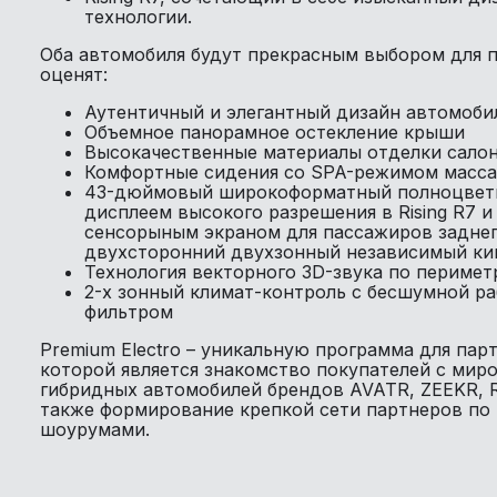
технологии.
Оба автомобиля будут прекрасным выбором для п
оценят:
Аутентичный и элегантный дизайн автомоби
Объемное панорамное остекление крыши
Высокачественные материалы отделки сало
Комфортные сидения со SPA-режимом масс
43-дюймовый широкоформатный полноцветн
дисплеем высокого разрешения в Rising R7
сенсорыным экраном для пассажиров заднег
двухсторонний двухзонный независимый ки
Технология векторного 3D-звука по перимет
2-х зонный климат-контроль с бесшумной р
фильтром
Premium Electro – уникальную программа для пар
которой является знакомство покупателей с мир
гибридных автомобилей брендов AVATR, ZEEKR, Risi
также формирование крепкой сети партнеров по
шоурумами.