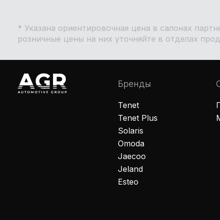
* Указана ориентировочная цена в салонах парт
розничные цены на них уточняйте в отделах про
Бренды
Tenet
Tenet Plus
Solaris
Omoda
Jaecoo
Jeland
Esteo