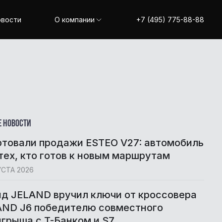
вости
О компании
+7 (495) 775-88-88
Академия AGR
JAECOO
JELAND
Блог AGR
Стать дилером
Наши вакансии
е новости
Об AGR
товали продажи ESTEO V27: автомобиль
тех, кто готов к новым маршрутам
УСТА 2026
д JELAND вручил ключи от кроссовера
AND J6 победителю совместного
грыша с T-Банком и S7