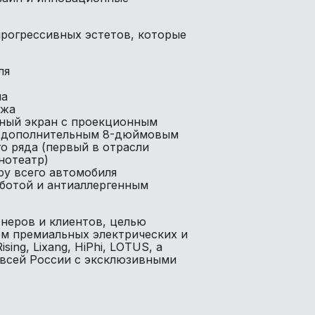
рогрессивных эстетов, которые
ля
на
ажа
ый экран с проекционным
 и дополнительным 8-дюймовым
о ряда (первый в отрасли
нотеатр)
ру всего автомобиля
аботой и антиаллергенным
тнеров и клиентов, целью
ом премиальных электрических и
ng, Lixang, HiPhi, LOTUS, а
 всей России с эксклюзивными