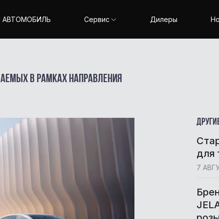
 АВТОМОБИЛЬ
Сервис
Дилеры
Но
Оригинальные масла
гаемых в рамках направления
Solaris
OMODA
Други
Стар
для 
7 АВГ
Брен
JEL
розы