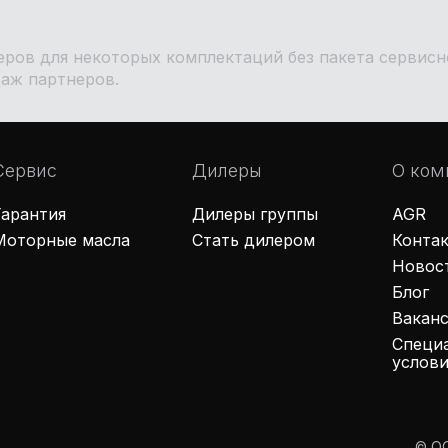
неров для некоторых комплектаций без пакета сервис
даж партнеров.
Сервис
Дилеры
О ком
Гарантия
Дилеры группы
AGR
Моторные масла
Стать дилером
Конта
Новос
Блог
Вакан
Специа
услови
© О