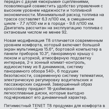
передач с двумя «мокрыми» сцеплениями,
позволяющей совместить удобство управления с
высоким уровнем надежности и топливной
экономичности. Минимальный расход топлива на
трассе составляет 6.3 л/100 км, в смешанном
цикле - 7.7 л/100 км и в городе - 9.6 л/100 км.
Двигатель рассчитан на эксплуатацию топлива с
октановым числом не менее 92.
Новая модификация T8 отличается современным
уровнем комфорта, который включает большой
экран мультимедиа 15.6", бортовой компьютер в
панели приборов 10.3", панорамную крышу с
люком и шторкой, атмосферную подсветку
интерьера, 2-х зонный климат-контроль,
аудиосистему из 8 динамиков, систему
панорамного обзора 540◦, 6 подушек
безопасности, современную систему телематики,
электрическую регулировку водительских и
пассажирских сидений. Завершённый образ
кроссоверу придают 18-дюймовые
легкосплавные диски, которые выгодно
подчёркивают его динамичный характер.
Пятиместный TENET T8 продуман для комфорта в